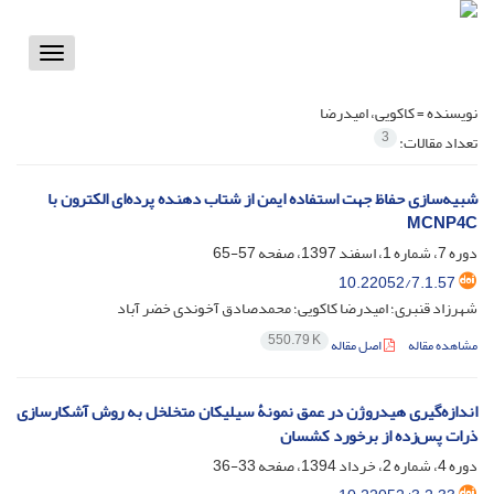
Toggle
vigation
نویسنده =
کاکویی، امیدرضا
3
تعداد مقالات:
شبیه‌سازی حفاظ جهت استفاده ایمن از شتاب دهنده پرده‌ای الکترون با
MCNP4C
دوره 7، شماره 1، اسفند 1397، صفحه
57-65
10.22052/7.1.57
شهرزاد قنبری؛ امیدرضا کاکویی؛ محمدصادق آخوندی خضر آباد
550.79 K
مشاهده مقاله
اصل مقاله
اندازه‌گیری هیدروژن در عمق نمونۀ سیلیکان متخلخل به روش آشکارسازی
ذرات پس‌زده از برخورد کشسان
دوره 4، شماره 2، خرداد 1394، صفحه
33-36