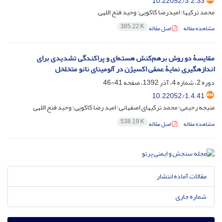
10.22052/3.2.33
محمد ترکیها؛ امیدرضا کاکویی؛ وحید فتح اللهی
385.22 K
مشاهده مقاله
اصل مقاله
مقایسۀ دو روش برهم‌کنش هسته‌ای و پراکندگی تشدیدی برای
اندازه‏گیری نمایۀ عمقی اکسیژن در آلومینای نانو متخلخل
دوره 2، شماره 4، آذر 1392، صفحه
41-46
10.22052/1.4.41
منیجه رحیمی؛ محمد ترکیهای اصفهانی؛ امید رضا کاکویی؛ وحید فتح اللهی
538.19 K
مشاهده مقاله
اصل مقاله
مقالات آماده انتشار
شماره جاری