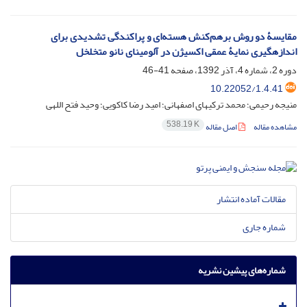
مقایسۀ دو روش برهم‌کنش هسته‌ای و پراکندگی تشدیدی برای
اندازه‏گیری نمایۀ عمقی اکسیژن در آلومینای نانو متخلخل
دوره 2، شماره 4، آذر 1392، صفحه
41-46
10.22052/1.4.41
منیجه رحیمی؛ محمد ترکیهای اصفهانی؛ امید رضا کاکویی؛ وحید فتح اللهی
538.19 K
مشاهده مقاله
اصل مقاله
مقالات آماده انتشار
شماره جاری
شماره‌های پیشین نشریه