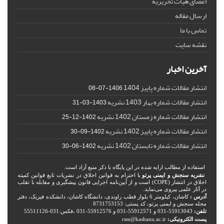
اعضای هیات تحریریه
ارسال مقاله
تماس با ما
نقشه سایت
آخرین اخبار
انتشار مقالات شماره پاییز 1404
1406-07-08
انتشار مقالات شماره بهار 1403 نشریه
1403-03-31
انتشار مقالات شماره زمستان 1402 نشریه
1402-12-25
انتشار مقالات شماره پاییز 1402 نشریه
1402-09-30
انتشار مقالات شماره تابستان 1402 نشریه
1402-06-30
استفاده از مطالب ارایه شده در این پایگاه با ذکر منبع آزاد است.
نشریه سنجش و ایمنی پرتو
با احترام به قوانین اخلاق در نشریات تابع قوانین کمیته
اخلاق در انتشار (COPE) است و از آیین‌نامه اجرایی قانون پیشگیری و مقابله با تقلب
در آثار علمی پیروی می‌نماید.
آدرس :
کاشان، کیلومتر 6 بلوار قطب راوندی، دانشگاه کاشان، دانشکده فیزیک، دفتر
مجله سنجش و ایمنی پرتو، کد پستی: 8731753153
تلفن:
55913043-031 و 55912571-031 و 55912576-031 ،فکس:031-55511126
پست الکترونیکی:
rsm@kashanu.ac.ir