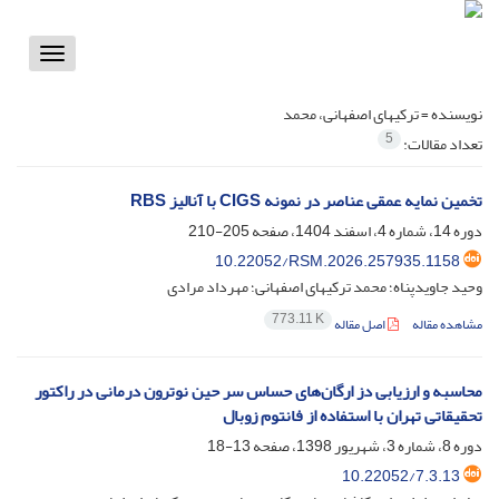
Toggle
vigation
نویسنده =
ترکیهای اصفهانی، محمد
5
تعداد مقالات:
تخمین نمایه عمقی عناصر در نمونه CIGS با آنالیز RBS
دوره 14، شماره 4، اسفند 1404، صفحه
205-210
10.22052/RSM.2026.257935.1158
وحید جاویدپناه؛ محمد ترکیهای اصفهانی؛ مهرداد مرادی
773.11 K
مشاهده مقاله
اصل مقاله
محاسبه و ارزیابی دز ارگان‌های حساس سر حین نوترون درمانی در راکتور
تحقیقاتی تهران با استفاده از فانتوم زوبال
دوره 8، شماره 3، شهریور 1398، صفحه
13-18
10.22052/7.3.13