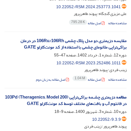
10.22052/RSM.2024.253773.1041
علی عزیزی گنجگاه؛ پیوند طاهرپرور
795.28 K
مشاهده مقاله
اصل مقاله
مقایسه دزیمتری دو مدل پلاک چشمی 106Ru/106Rh در درمان
براکی‌تراپی ملانومای چشمی با استفاده از کد مونت‌کارلو GATE
دوره 12، شماره 1، خرداد 1402، صفحه
47-55
10.22052/RSM.2023.252486.1011
زینب فردی؛ پیوند طاهرپرور
1.04 M
مشاهده مقاله
اصل مقاله
اصل مقاله به زبان دوم
مطالعه دزیمتری چشـمه براکی‌تراپی (Theragenics, Model 200) 103Pd
در فانتوم آب و بافت‌های مختلف توسط کد مونت‌کارلو GATE
دوره 10، شماره 3، شهریور 1400، صفحه
9-18
10.22052/9.3.9
پیوند طاهرپرور؛ زینب فردی