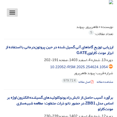
Toggle
vigation
نویسنده =
طاهرپرور، پیوند
5
تعداد مقالات:
ارزیابی توزیع گاماهای آنی گسیل شده در حین پروتون‌درمانی با استفاده از
ابزار مونت کارلویGATE
دوره 13، شماره 4، اسفند 1403، صفحه
191-202
10.22052/RSM.2025.254624.1054
شراره قریب؛ پیوند طاهرپرور
979.71 K
مشاهده مقاله
اصل مقاله
برآورد آسیب حاصل از تابش رادیونوکلوئیدهای گسیلنده الکترون اوژه بر
اساس مدل ZBB1 در حضور نانو ذرات متفاوت: مطالعه شبیه‌سازی
مونت‌کارلو
دوره 12، شماره 4، اسفند 1402، صفحه
239-230