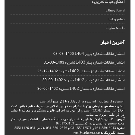
اعضای هیات تحریریه
ارسال مقاله
تماس با ما
نقشه سایت
آخرین اخبار
انتشار مقالات شماره پاییز 1404
1406-07-08
انتشار مقالات شماره بهار 1403 نشریه
1403-03-31
انتشار مقالات شماره زمستان 1402 نشریه
1402-12-25
انتشار مقالات شماره پاییز 1402 نشریه
1402-09-30
انتشار مقالات شماره تابستان 1402 نشریه
1402-06-30
استفاده از مطالب ارایه شده در این پایگاه با ذکر منبع آزاد است.
نشریه سنجش و ایمنی پرتو
با احترام به قوانین اخلاق در نشریات تابع قوانین کمیته
اخلاق در انتشار (COPE) است و از آیین‌نامه اجرایی قانون پیشگیری و مقابله با تقلب
در آثار علمی پیروی می‌نماید.
آدرس :
کاشان، کیلومتر 6 بلوار قطب راوندی، دانشگاه کاشان، دانشکده فیزیک، دفتر
مجله سنجش و ایمنی پرتو، کد پستی: 8731753153
تلفن:
55913043-031 و 55912571-031 و 55912576-031 ،فکس:031-55511126
پست الکترونیکی:
rsm@kashanu.ac.ir