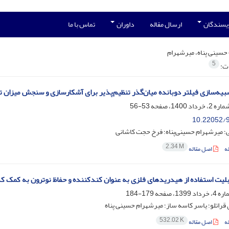
ویسندگان
ارسال مقاله
داوران
تماس با ما
حسینی پناه، میرشهرام
5
ات:
بیه‌سازی فیلتر دوبانده میان‌گذر تنظیم‌پذیر برای آشکارسازی و سنجش میزان تا
53-56
10.22052/9
؛ میرشهرام حسینی‌پناه؛ فرخ حجت کاشانی
2.34 M
ه
اصل مقاله
لیت استفاده از هیدریدهای فلزی به عنوان کندکننده و حفاظ نوترون به کمک کد CNPX
179-184
 قراتلو؛ یاسر کاسه ساز؛ میرشهرام حسینی پناه
532.02 K
ه
اصل مقاله