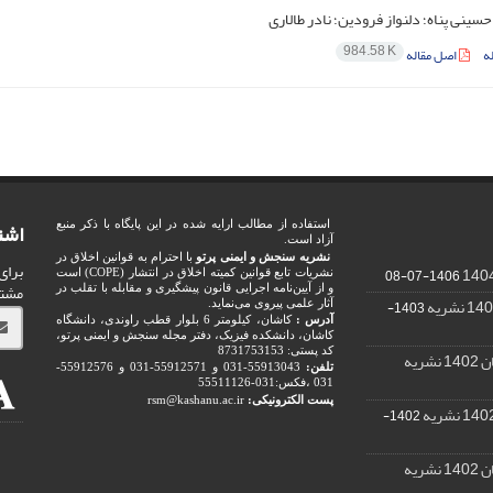
سینی پناه؛ دلنواز فرودین؛ نادر طالاری
984.58 K
ه
اصل مقاله
اشت
استفاده از مطالب ارایه شده در این پایگاه با ذکر منبع
آزاد است.
نشریه سنجش و ایمنی پرتو
با احترام به قوانین اخلاق در
برای
1406-07-08
نشریات تابع قوانین کمیته اخلاق در انتشار (COPE) است
مشت
و از آیین‌نامه اجرایی قانون پیشگیری و مقابله با تقلب در
1403-
آثار علمی پیروی می‌نماید.
آدرس :
کاشان، کیلومتر 6 بلوار قطب راوندی، دانشگاه
کاشان، دانشکده فیزیک، دفتر مجله سنجش و ایمنی پرتو،
کد پستی: 8731753153
ریه
تلفن:
55913043-031 و 55912571-031 و 55912576-
031 ،فکس:031-55511126
پست الکترونیکی:
rsm@kashanu.ac.ir
1402-
ریه