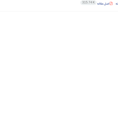
315.74 K
ه
اصل مقاله