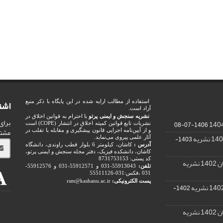
اشت
استفاده از مطالب ارایه شده در این پایگاه با ذکر منبع
آزاد است.
نشریه سنجش و ایمنی پرتو
با احترام به قوانین اخلاق در
برای
1406-07-08
نشریات تابع قوانین کمیته اخلاق در انتشار (COPE) است
مشت
و از آیین‌نامه اجرایی قانون پیشگیری و مقابله با تقلب در
1403-
آثار علمی پیروی می‌نماید.
آدرس :
کاشان، کیلومتر 6 بلوار قطب راوندی، دانشگاه
کاشان، دانشکده فیزیک، دفتر مجله سنجش و ایمنی پرتو،
کد پستی: 8731753153
ریه
تلفن:
55913043-031 و 55912571-031 و 55912576-
031 ،فکس:031-55511126
پست الکترونیکی:
rsm@kashanu.ac.ir
1402-
ریه