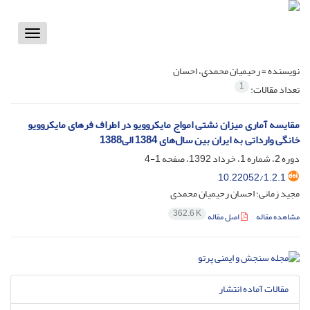
Toggle
vigation
نویسنده =
رحیمیان محمدی، احسان
1
تعداد مقالات:
مقایسه آماری میزان نشتی امواج مایکروویو در اطراف فرهای مایکروویو
خانگی وارداتی به ایران بین سال‌های 1384 الی1388
دوره 2، شماره 1، خرداد 1392، صفحه
1-4
10.22052/1.2.1
مجید زمانی؛ احسان رحیمیان محمدی
362.6 K
مشاهده مقاله
اصل مقاله
مقالات آماده انتشار