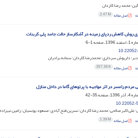
نگین؛ محمد رضا کاردان
2.47 M
ه
اصل مقاله
ی روش کاهش ردپای زمینه در آشکارساز حالت جامد پلی کربنات
1-6
10.22052/
دبر؛ داریوش سرداری؛ محمدرضا کاردان؛ سمانه برادران
357.36 K
ه
اصل مقاله
 مردم رامسر در اثر مواجهه با پرتوهای گاما در داخل منازل
35-42
10.22052/5
؛ علی اکبر صالحی؛ محمد رضا کاردان؛ نسرین فتح آبادی؛ مسعود یونسیان؛ رامین نبیزا
1.39 M
ه
اصل مقاله