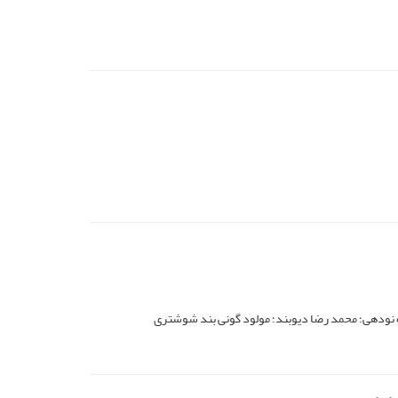
ده نودهی؛ محمد رضا دیوبند؛ مولود گونی بند شوشتری