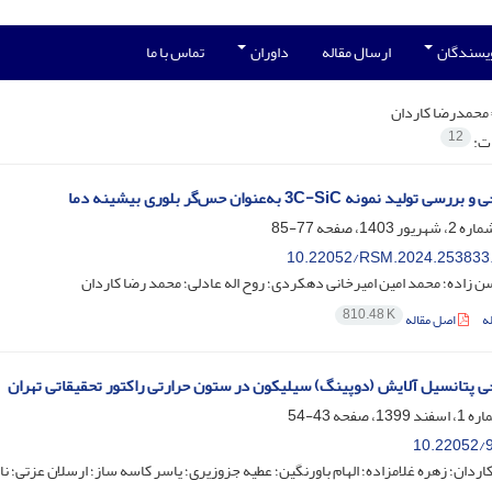
ویسندگان
ارسال مقاله
داوران
تماس با ما
محمدرضا کاردان
12
ات:
ولید نمونه 3C-SiC به‌عنوان حس‌گر بلوری بیشینه دما
77-85
10.22052/RSM.2024.253833
زاده؛ محمد امین امیرخانی دهکردی؛ روح اله عادلی؛ محمد رضا کاردان
810.48 K
ه
اصل مقاله
ی پتانسیل آلایش (دوپینگ) سیلیکون در ستون حرارتی راکتور تحقیقاتی تهران
43-54
10.22052/9
ردان؛ زهره غلامزاده؛ الهام باورنگین؛ عطیه جزوزیری؛ یاسر کاسه ساز؛ ارسلان عزتی؛ ن