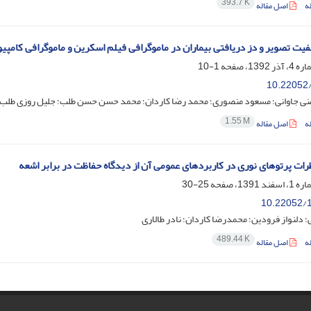
393.7 K
ه
اصل مقاله
یفیت تصویر و دز دریافتی بیماران در ماموگرافی فیلم اسکرین و ماموگرافی کامپیو
1-10
10.22052/
منی جاوانی؛ مسعود منصوری؛ محمد رضا کاردان؛ محمد حسن حسن طلب؛ جلیل روزی طلب
1.55 M
ه
اصل مقاله
طرات پرتوهای نوری در کاربردهای عمومی آن از دیدگاه حفاظت در برابر اشعه
25-30
10.22052/1
؛ دلنواز فرودین؛ محمدرضا کاردان؛ نادر طالاری
489.44 K
ه
اصل مقاله