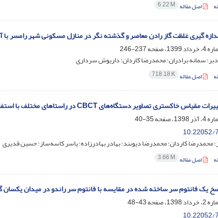
6.22 M
ه
اصل مقاله
دازه گیری غلظت گاز رادن معاصر و گذشته نگر در منازل مسکونی شهر رامسر با 
237-246
دبر؛ سمانه برادران؛ محمدرضا کاردان؛ داریوش سرداری
718.18 K
ه
اصل مقاله
قیاس خاکستری تصاویر دستگاه‌های CBCT در راستاهای مختلف با استفاده از فایل DICOM
35-40
10.22052/7
؛ محمد‌رضا کاردان؛ محمد‌رضا دیوبند؛ بهادر بهادرزاده؛ یاسر کاسه‌ساز؛ حسین قدیری
3.66 M
ه
اصل مقاله
اسخ یک فانتوم سر ساخته شده در مقایسه با فانتوم سر راندو در میدان یکسان گا
43-48
10.22052/7