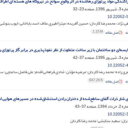
راکندگی مواد پرتوزای رهاشده در اثر وقوع سوانح در نیروگاه های هسته ای اطراف
23-32
10.22052/5
 نژاد؛ محمدرضا کاردان؛ حسین آفریده؛ میترا اطهری علاف؛ اسد باباخانی؛ ایوب بنوشی
1.15 M
ه
اصل مقاله
یسه‌ای دو ساختمان با زیر ساخت متفاوت از نظر نفوذ‌پذیری در برابر گاز پرتوزای 
37-42
10.22052/4
ی زاده؛ محمد رضا کاردان؛ مرضیه مؤذن؛ شادی فراهانی اقدم؛ علی فاضل ساعتچی؛ سمان
647.26 K
ه
اصل مقاله
شار ذرات آلفای ساطع‌شده از دختران رادن استنشاق‌شده در مسیرهای هوایی استوانه‌
37-43
10.22052/3
دران؛ سعید ستایشی؛ محمد رضا کاردان